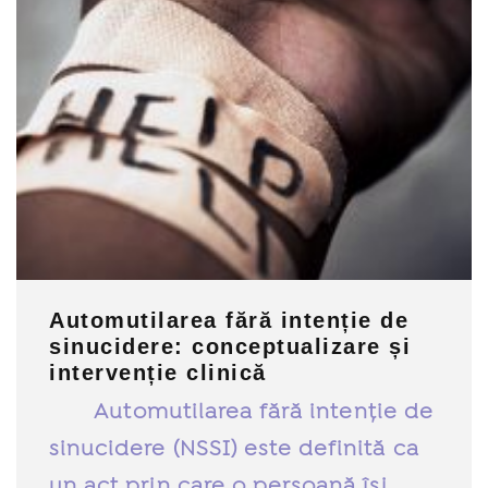
Automutilarea fără intenție de
sinucidere: conceptualizare și
intervenție clinică
Automutilarea fără intenție de
sinucidere (NSSI) este definită ca
un act prin care o persoană își