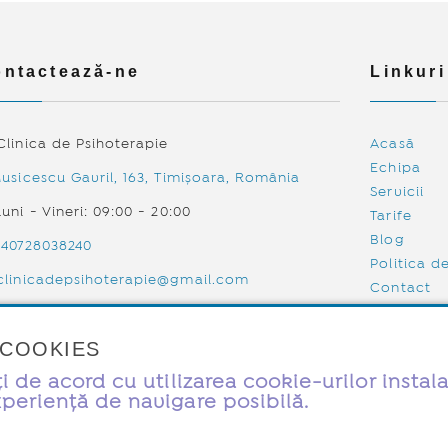
ntactează-ne
Linkuri
linica de Psihoterapie
Acasă
Echipa
usicescu Gavril, 163, Timișoara, România
Servicii
uni - Vineri: 09:00 - 20:00
Tarife
Blog
+40728038240
Politica d
clinicadepsihoterapie@gmail.com
Contact
te COOKIES
i de acord cu utilizarea cookie-urilor instala
ltat de TWS
periență de navigare posibilă.