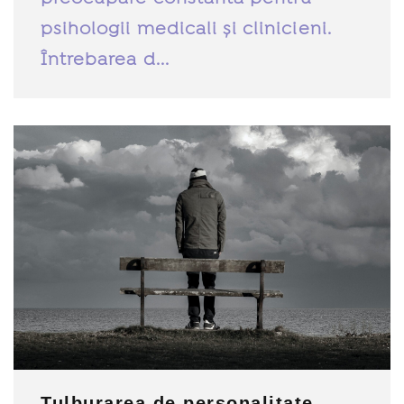
psihologii medicali și clinicieni.
Întrebarea d...
Tulburarea de personalitate