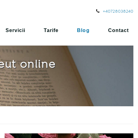
+40728038240
Servicii
Tarife
Blog
Contact
eut online