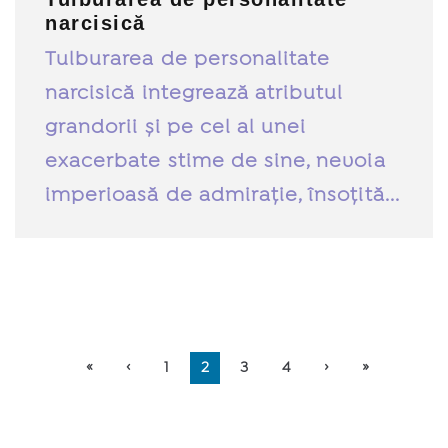
narcisică
Tulburarea de personalitate
narcisică integrează atributul
grandorii și pe cel al unei
exacerbate stime de sine, nevoia
imperioasă de admirație, însoțită...
«
‹
1
2
3
4
›
»