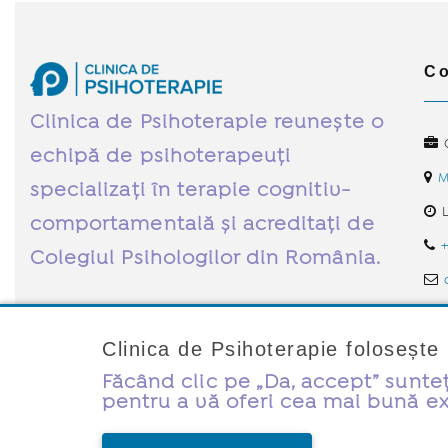
Co
Clinica de Psihoterapie reunește o
C
echipă de psihoterapeuți
M
specializați în terapie cognitiv-
L
comportamentală și acreditați de
Colegiul Psihologilor din România.
Clinica de Psihoterapie foloseș
Făcând clic pe „Da, accept” sunteț
© Clinica de Psihoterapie 2026. Toate drepturile rezervate.
Dezvo
pentru a vă oferi cea mai bună ex