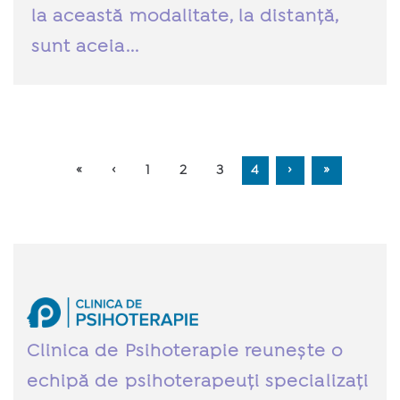
la această modalitate, la distanță,
sunt aceia...
«
‹
1
2
3
4
›
»
Clinica de Psihoterapie reunește o
echipă de psihoterapeuți specializați