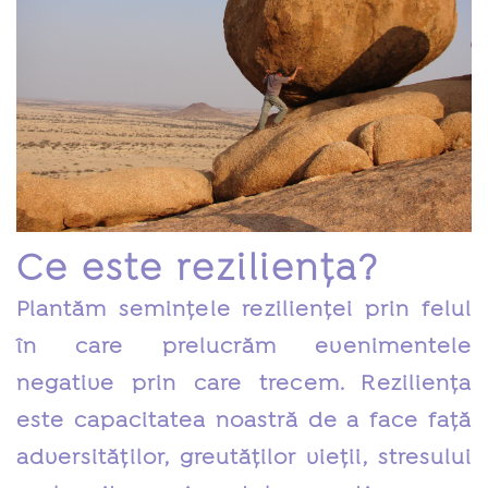
Ce este reziliența?
Plantăm semințele rezilienței prin felul
în care prelucrăm evenimentele
negative prin care trecem. Reziliența
este capacitatea noastră de a face față
adversităților, greutăților vieții, stresului