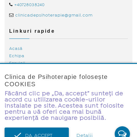
+40728038240
clinicadepsihoterapie@gmail.com
Linkuri rapide
Acasă
Echipa
Servicii
Tarife
Clinica de Psihoterapie folosește
Blog
COOKIES
Politica de Cookies
Contact
Făcând clic pe „Da, accept” sunteți de
acord cu utilizarea cookie-urilor
instalate pe site. Acestea sunt folosite
pentru a vă oferi cea mai bună
experiență de navigare posibilă.
© Clinica de Psihoterapie 2026. Toate drepturile rezervate.
DA, ACCEPT
Detalii