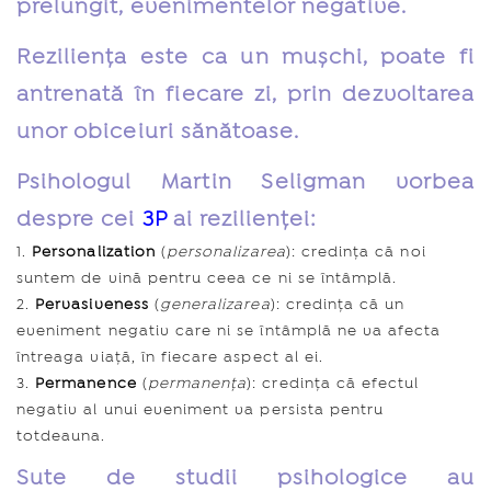
prelungit, evenimentelor negative.
Reziliența este ca un mușchi, poate fi
antrenată în fiecare zi, prin dezvoltarea
unor obiceiuri sănătoase.
Psihologul Martin Seligman vorbea
despre cei
3P
ai rezilienței:
Personalization
(
personalizarea
): credința că noi
suntem de vină pentru ceea ce ni se întâmplă.
Pervasiveness
(
generalizarea
): credința că un
eveniment negativ care ni se întâmplă ne va afecta
întreaga viață, în fiecare aspect al ei.
Permanence
(
permanența
): credința că efectul
negativ al unui eveniment va persista pentru
totdeauna.
Sute de studii psihologice au