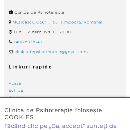
Clinica de Psihoterapie
Musicescu Gavril, 163, Timișoara, România
Luni - Vineri: 09:00 - 20:00
+40728038240
clinicadepsihoterapie@gmail.com
Linkuri rapide
Acasă
Echipa
Servicii
Tarife
Clinica de Psihoterapie folosește
Blog
COOKIES
Politica de Cookies
Contact
Făcând clic pe „Da, accept” sunteți de