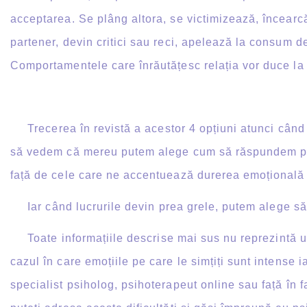
acceptarea. Se plâng altora, se victimizează, încearc
partener, devin critici sau reci, apelează la consum 
Comportamentele care înrăutățesc relația vor duce la c
Trecerea în revistă a acestor 4 opțiuni atunci când 
să vedem că mereu putem alege cum să răspundem prov
față de cele care ne accentuează durerea emoțională ș
Iar când lucrurile devin prea grele, putem alege să
Toate informațiile descrise mai sus nu reprezintă un
cazul în care emoțiile pe care le simțiți sunt intense 
specialist psiholog, psihoterapeut online sau față în f