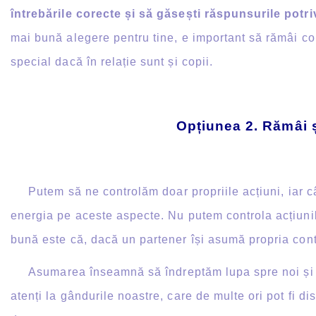
întrebările corecte și să găsești răspunsurile potr
mai bună alegere pentru tine, e important să rămâi cone
special dacă în relație sunt și copii.
Opțiunea 2. Rămâi ș
Putem să ne controlăm doar propriile acțiuni, iar 
energia pe aceste aspecte. Nu putem controla acțiunil
bună este că, dacă un partener își asumă propria cont
Asumarea înseamnă să îndreptăm lupa spre noi și să n
atenți la gândurile noastre, care de multe ori pot fi d