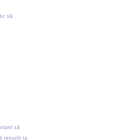
sc să
rtant să
ă renunți la