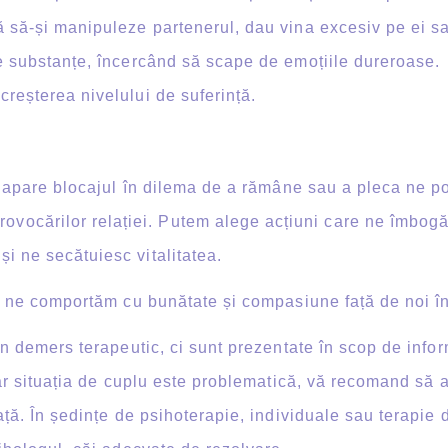
ă să-și manipuleze partenerul, dau vina excesiv pe ei s
de substanțe, încercând să scape de emoțiile dureroase.
reșterea nivelului de suferință.
apare blocajul în dilema de a rămâne sau a pleca ne po
ocărilor relației. Putem alege acțiuni care ne îmbogăț
i ne secătuiesc vitalitatea.
 ne comportăm cu bunătate și compasiune față de noi î
 demers terapeutic, ci sunt prezentate în scop de infor
iar situația de cuplu este problematică, vă recomand să a
ață. În ședințe de psihoterapie, individuale sau terapie 