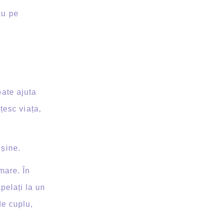
au pe
ate ajuta
esc viața,
nșine.
mare. În
pelați la un
de cuplu,