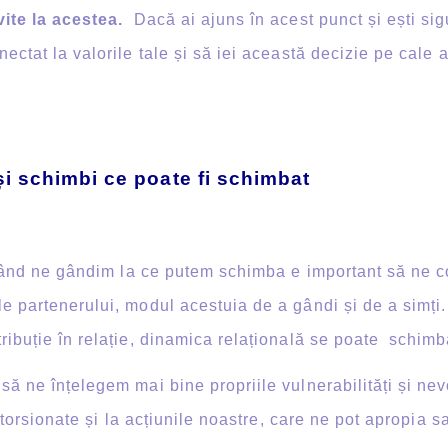
ivite la acestea.
Dacă ai ajuns în acest punct și ești si
ctat la valorile tale și să iei această decizie pe cale a
i schimbi ce poate fi schimbat
când ne gândim la ce putem schimba e important să ne 
e partenerului, modul acestuia de a gândi și de a simți
ribuție în relație, dinamica relațională se poate schimb
e înțelegem mai bine propriile vulnerabilități și nevo
istorsionate și la acțiunile noastre, care ne pot apropia 