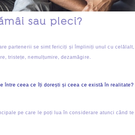
ămâi sau pleci?
re partenerii se simt fericiți și împliniți unul cu celălal
are, tristețe, nemulțumire, dezamăgire.
 între ceea ce îți dorești și ceea ce există în realitate?
pale pe care le poți lua în considerare atunci când te 