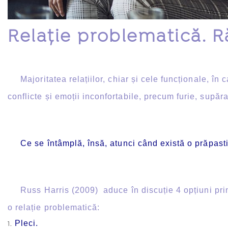
Relație problematică. R
Majoritatea relațiilor, chiar și cele funcționale, în ca
conflicte și emoții inconfortabile, precum furie, supăr
Ce se întâmplă, însă, atunci când există o prăpastie
Russ Harris (2009) aduce în discuție 4 opțiuni princi
o relație problematică:
Pleci.