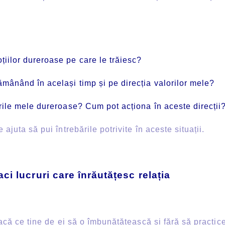
iilor dureroase pe care le trăiesc?
rămânând în același timp și pe direcția valorilor mele?
ăirile mele dureroase? Cum pot acționa în aceste direcții
ta să pui întrebările potrivite în aceste situații.
ci lucruri care înrăutățesc relația
că ce ține de ei să o îmbunătățească și fără să practic