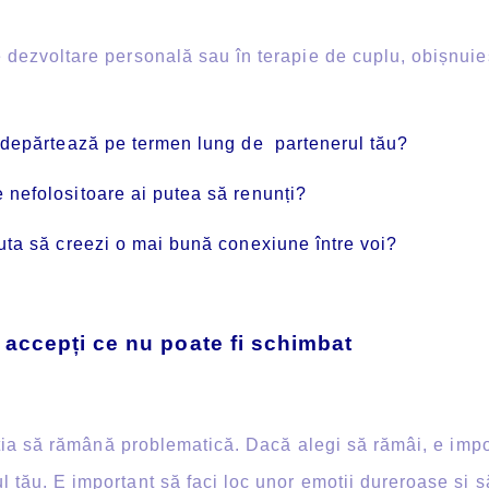
dezvoltare personală sau în terapie de cuplu, obișnuie
îndepărtează pe termen lung de partenerul tău?
nefolositoare ai putea să renunți?
uta să creezi o mai bună conexiune între voi?
 accepți ce nu poate fi schimbat
ația să rămână problematică. Dacă alegi să rămâi, e impo
 tău. E important să faci loc unor emoții dureroase și s