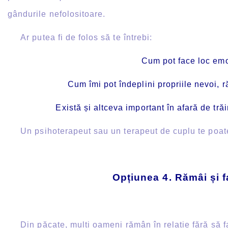
gândurile nefolositoare.
Ar putea fi de folos să te întrebi:
Cum pot face loc emoț
Cum îmi pot îndeplini propriile nevoi, 
Există și altceva important în afară de tr
Un psihoterapeut sau un terapeut de cuplu te poate aju
Opțiunea 4. Rămâi și fa
Din păcate, mulți oameni rămân în relație fără să fa