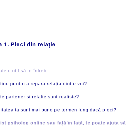
 1. Pleci din relație
 e util să te întrebi:
 tine pentru a repara relația dintre voi?
de partener și relație sunt realiste?
talitatea ta sunt mai bune pe termen lung dacă pleci?
 psiholog online sau față în față, te poate ajuta să