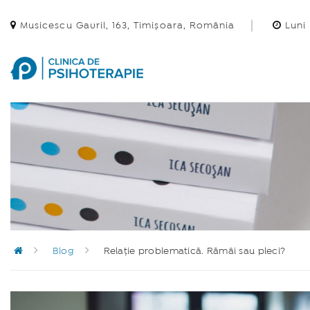
Musicescu Gavril, 163, Timișoara, România
Luni 
Blog
Relație problematică. Rămâi sau pleci?