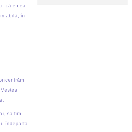
gur că e cea
miabilă, în
concentrăm
. Vestea
a.
i, să fim
sau îndepărta