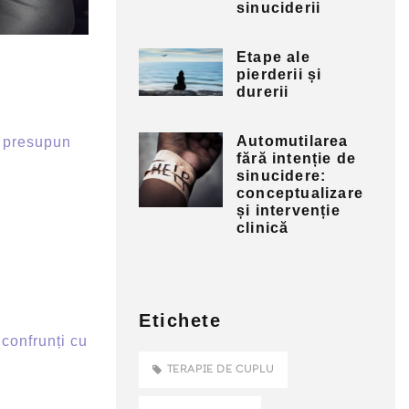
sinuciderii
Etape ale
pierderii și
durerii
Automutilarea
t, presupun
fără intenție de
sinucidere:
conceptualizare
și intervenție
clinică
Etichete
confrunți cu
TERAPIE DE CUPLU