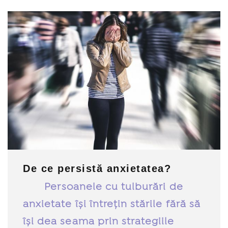
De ce persistă anxietatea?
Persoanele cu tulburări de
anxietate își întrețin stările fără să
își dea seama prin strategiile