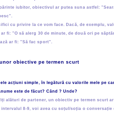
ărinte iubitor, obiectivul ar putea suna astfel: ”Sear
ubesc”.
fici cu privire la ce vom face. Dacă, de exemplu, va
 ar fi: ”O să alerg 30 de minute, de două ori pe săpt
ză ar fi: ”Să fac sport”.
a unor obiective pe termen scurt
ele acțiuni simple, în legătură cu valorile mele pe ca
anume este de făcut?
Când ?
Unde?
 alături de partener, un obiectiv pe termen scurt a
intervalul 8-9, voi avea cu soțul/soția o conversație