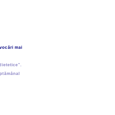
vocări mai
dietetice”.
ăptămânal