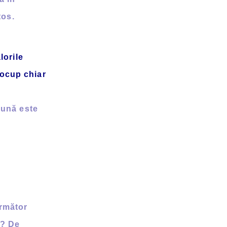
tos.
lorile
 ocup chiar
bună este
următor
e? De