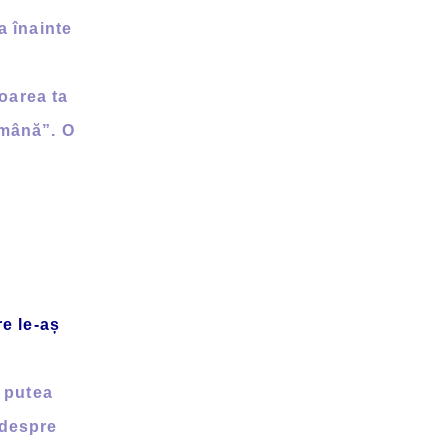
a înainte
loarea ta
ămână”. O
re le-aș
r putea
 despre