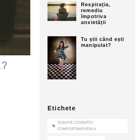
Respirația,
remediu
împotriva
anxietății
Tu știi când ești
manipulat?
i?
Etichete
TERAPIE COGNITIV
COMPORTAMENTALA