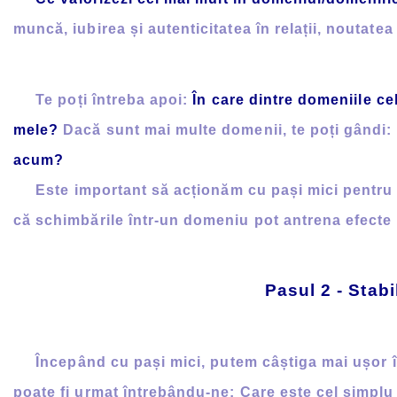
muncă, iubirea și autenticitatea în relații, noutatea
Te poți întreba apoi:
În care dintre domeniile ce
mele?
Dacă sunt mai multe domenii, te poți gândi:
acum?
Este important să acționăm cu pași mici pentru a 
că schimbările într-un domeniu pot antrena efecte p
Pasul 2 - Stabi
Începând cu pași mici, putem câștiga mai ușor în
poate fi urmat întrebându-ne: Care este cel simplu 