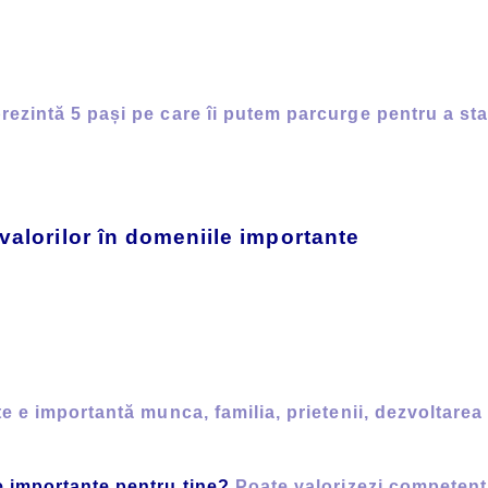
zintă 5 pași pe care îi putem parcurge pentru a sta
 valorilor în domeniile importante
e e importantă munca, familia, prietenii, dezvoltarea
 importante pentru tine?
Poate valorizezi competenț