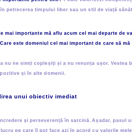
 în petrecerea timpului liber sau un stil de viață sănă
le mai importante mă aflu acum cel mai departe de va
Care este domeniul cel mai important de care să mă
nu ne simți copleșiți și a nu renunța ușor. Vestea 
ozitive și în alte domenii.
lirea unui obiectiv imediat
credere și perseverență în sarcină. Așadar, pasul 
lucru pe care îl pot face azi în acord cu valorile mel