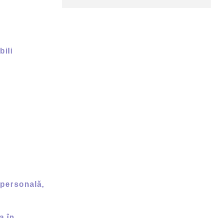
bili
 personală,
a în