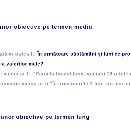
 unor obiective pe termen mediu
pă ar putea fi:
În următoare săptămâni și luni ce pro
ia valorilor mele?
iu ar fi: ”Până la finalul lunii, voi găti 10 rețete 
biectiv mediu ar fi ”În următoarele 3 luni voi ieși s
a unor obiective pe termen lung