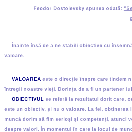
Feodor Dostoievsky spunea odată:
”Se
p
Înainte însă de a ne stabili obiective cu însemnăt
valoare.
VALOAREA
este o direcție înspre care tindem 
întregii noastre vieți. Dorința de a fi un partener iu
OBIECTIVUL
se referă la rezultatul dorit care, o
este un obiectiv, și nu o valoare. La fel, obținerea
muncă dorim să fim serioși și competenți, atunci 
despre valori. În momentul în care la locul de munc