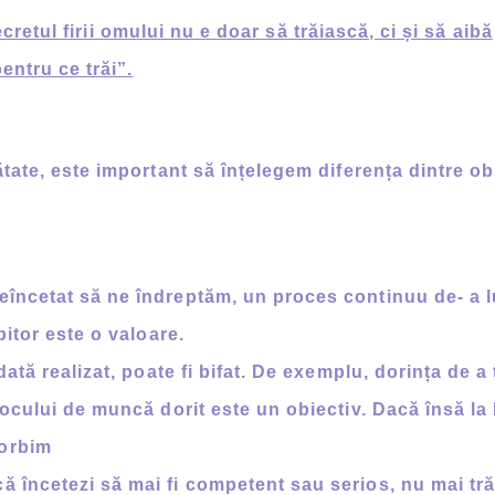
cretul firii omului nu e doar să trăiască, ci și să aibă
entru ce trăi”.
ate, este important să înțelegem diferența dintre obi
neîncetat să ne îndreptăm, un proces continuu de- a 
bitor este o valoare.
dată realizat, poate fi bifat. De exemplu, dorința de a
 locului de muncă dorit este un obiectiv. Dacă însă la
vorbim
ă încetezi să mai fi competent sau serios, nu mai trăi