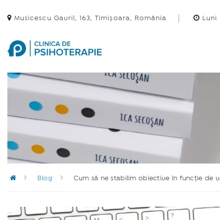
Musicescu Gavril, 163, Timișoara, România
Luni 
Blog
Cum să ne stabilim obiective în funcție de v