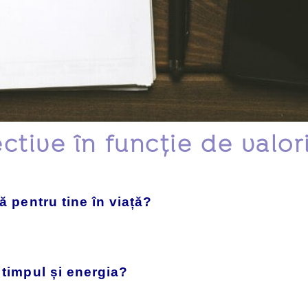
ctive în funcție de valor
 pentru tine în viață?
 timpul și energia?