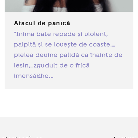
Atacul de panică
”Inima bate repede și violent,
palpită și se lovește de coaste,…
pielea devine palidă ca înainte de
leșin,…zguduit de o frică
imensă&he...