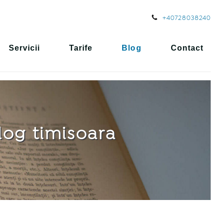
+40728038240
Servicii
Tarife
Blog
Contact
log timisoara