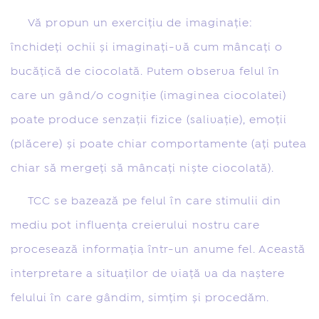
Vă propun un exercițiu de imaginație:
închideți ochii și imaginați-vă cum mâncați o
bucățică de ciocolată.
Putem observa felul în
care un gând/o cogniție (imaginea ciocolatei)
poate produce senzații fizice (salivație), emoții
(plăcere) și poate chiar comportamente (ați putea
chiar să mergeți să mâncați niște ciocolată).
TCC se bazează pe felul în care stimulii din
mediu pot influența creierului nostru care
procesează informația într-un anume fel. Această
interpretare a situaților de viață va da naștere
felului în care gândim, simțim și procedăm.