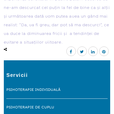
ne-am descurcat cel puțin la fel de bine ca și alții
și următoarea dată vom putea avea un gând mai
realist: ”Da, va fi greu, dar pot să ma descurc!”, ce
va duce la diminuarea fricii și a tendinței de
evitare a situațiilor viitoare.
Servicii
PSIHOTERAPIE INDIVIDUALÃ
PSIHOTERAPIE DE CUPLU