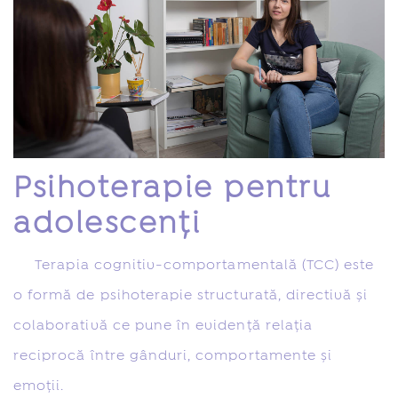
Psihoterapie pentru
adolescenți
Terapia cognitiv-comportamentală (TCC) este
o formă de psihoterapie structurată, directivă și
colaborativă ce pune în evidență relația
reciprocă între gânduri, comportamente și
emoții.