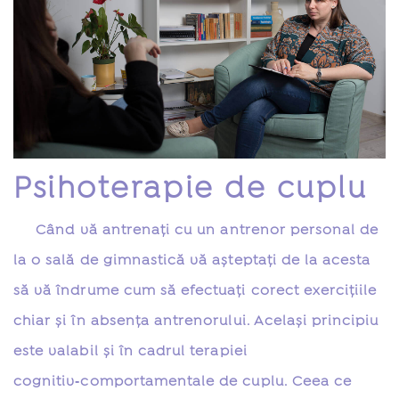
Psihoterapie de cuplu
Când vă antrenaţi cu un antrenor personal de
la o sală de gimnastică vă aşteptaţi de la acesta
să vă îndrume cum să efectuaţi corect exerciţiile
chiar şi în absenţa antrenorului. Acelaşi principiu
este valabil şi în cadrul terapiei
cognitiv‑comportamentale de cuplu. Ceea ce