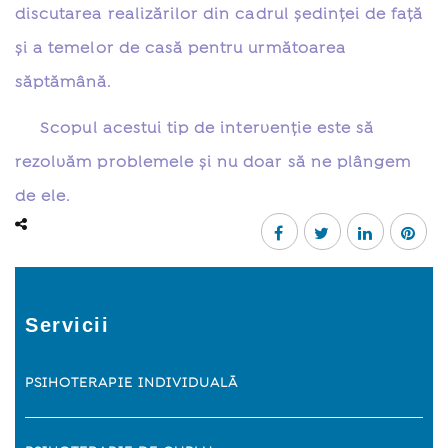
discutarea realizărilor din cadrul şedinţei de faţă
şi a temelor de casă pentru următoarea
săptămână.
Scopul acestui tip de intervenţie este să
rezolvăm problemele şi nu doar să ne plângem
de ele.
Servicii
PSIHOTERAPIE INDIVIDUALÃ