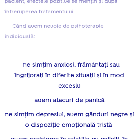
pacient, efectele pozitive se menţin şi după
întreruperea tratamentului.
Când avem nevoie de psihoterapie
individuală:
ne simțim anxioși, frământați sau
îngrijorați în diferite situații și în mod
excesiv
avem atacuri de panică
ne simțim depresivi, avem gânduri negre și
o dispoziție emoțională tristă