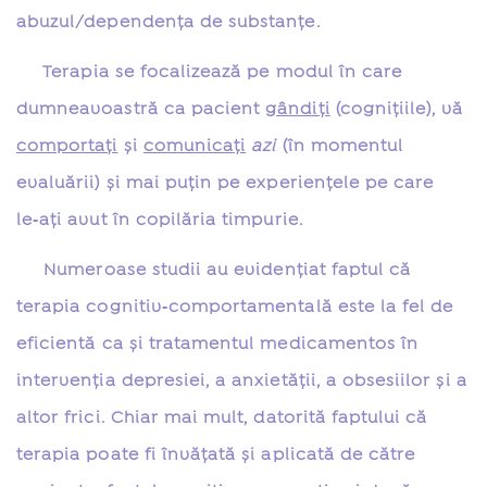
abuzul/dependenţa de substanţe.
Terapia se focalizează pe modul în care
dumneavoastră ca pacient
gândiţi
(cogniţiile),
vă
comportaţi
şi
comunicaţi
azi
(în momentul
evaluării) şi mai puţin pe experienţele pe care
le‑aţi avut în copilăria timpurie.
Numeroase studii au evidenţiat faptul că
terapia cognitiv‑comportamentală este la fel de
eficientă ca şi tratamentul medicamentos în
intervenţia depresiei, a anxietăţii, a obsesiilor şi a
altor frici. Chiar mai mult, datorită faptului că
terapia poate fi învăţată şi aplicată de către