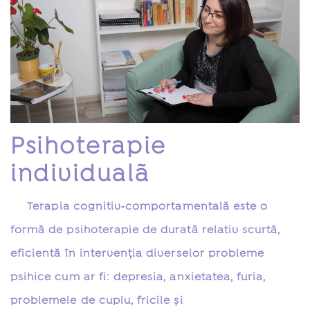
Psihoterapie
individualã
Terapia cognitiv‑comportamentală este o
formă de psihoterapie de durată relativ scurtă,
eficientă în intervenţia diverselor probleme
psihice cum ar fi: depresia, anxietatea, furia,
problemele de cuplu, fricile şi