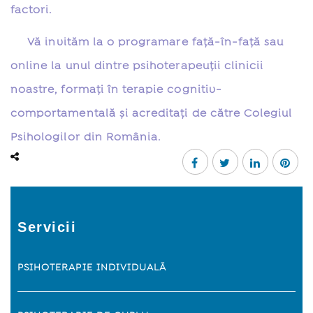
factori.
Vă invităm la o programare față-în-față sau
online la unul dintre psihoterapeuții clinicii
noastre, formați în terapie cognitiv-
comportamentală și acreditați de către Colegiul
Psihologilor din România.
Servicii
PSIHOTERAPIE INDIVIDUALÃ