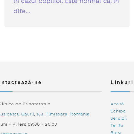
în cazul copiilor. Este normal ca, în
dife...
ntactează-ne
Linkuri
linica de Psihoterapie
Acasă
Echipa
usicescu Gavril, 163, Timișoara, România
Servicii
uni - Vineri: 09:00 - 20:00
Tarife
Blog