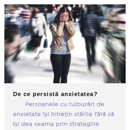
De ce persistă anxietatea?
Persoanele cu tulburări de
anxietate își întrețin stările fără să
își dea seama prin strategiile