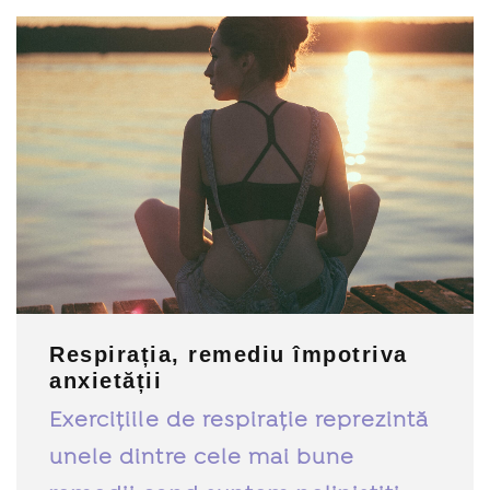
Respirația, remediu împotriva
anxietății
Exercițiile de respirație reprezintă
unele dintre cele mai bune