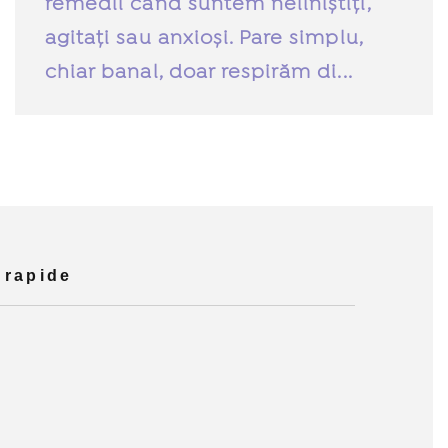
remedii cand suntem neliniștiți,
agitați sau anxioși. Pare simplu,
chiar banal, doar respirăm di...
 rapide