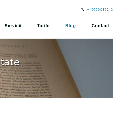
+40728038240
Servicii
Tarife
Blog
Contact
etate