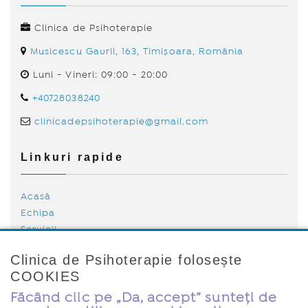
Clinica de Psihoterapie
Musicescu Gavril, 163, Timișoara, România
Luni - Vineri: 09:00 - 20:00
+40728038240
clinicadepsihoterapie@gmail.com
Linkuri rapide
Acasă
Echipa
Servicii
Tarife
Clinica de Psihoterapie folosește
Blog
COOKIES
Politica de Cookies
Contact
Făcând clic pe „Da, accept” sunteți de